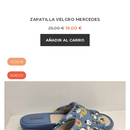
ZAPATILLA VELCRO MERCEDES
Precio
Precio
19,00 €
25,00 €
base
AÑADIR AL CARRO
-5,00 €
NUEVO