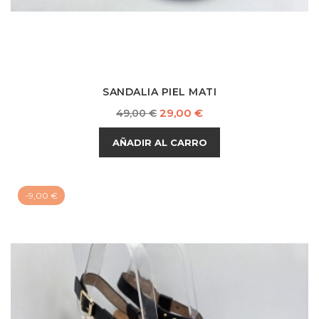
SANDALIA PIEL MATI
Precio
Precio
29,00 €
49,00 €
base
AÑADIR AL CARRO
-9,00 €