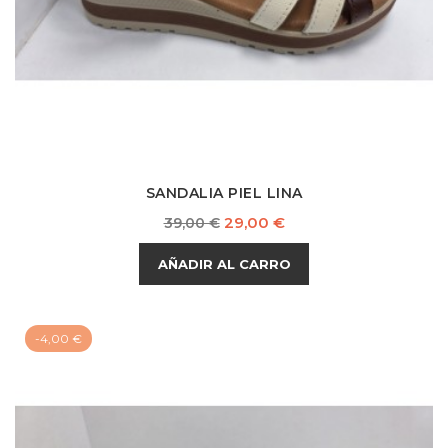
SANDALIA PIEL LINA
Precio
Precio
29,00 €
39,00 €
base
AÑADIR AL CARRO
-4,00 €