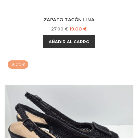
ZAPATO TACÓN LINA
Precio
Precio
19,00 €
27,00 €
base
AÑADIR AL CARRO
-8,00 €