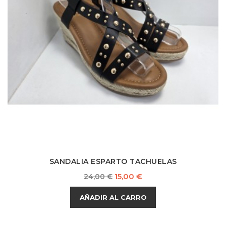
SANDALIA ESPARTO TACHUELAS
Precio
Precio
15,00 €
24,00 €
base
AÑADIR AL CARRO