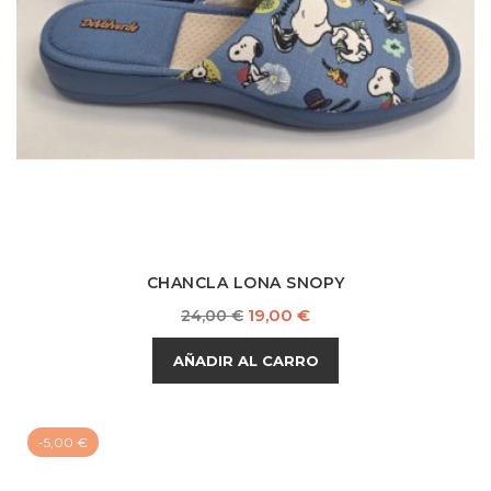
CHANCLA LONA SNOPY
Precio
Precio
19,00 €
24,00 €
base
AÑADIR AL CARRO
-5,00 €