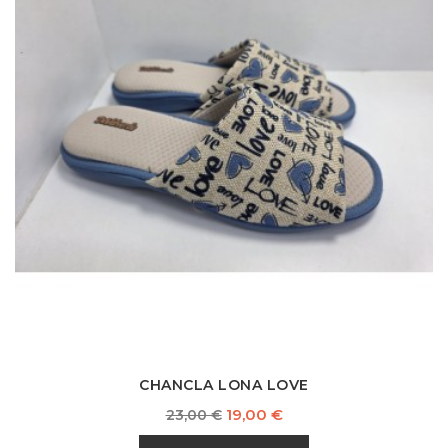
CHANCLA LONA LOVE
Precio
Precio
19,00 €
23,00 €
base