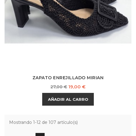
ZAPATO ENREJILLADO MIRIAN
Precio
Precio
19,00 €
27,00 €
base
AÑADIR AL CARRO
Mostrando 1-12 de 107 artículo(s)