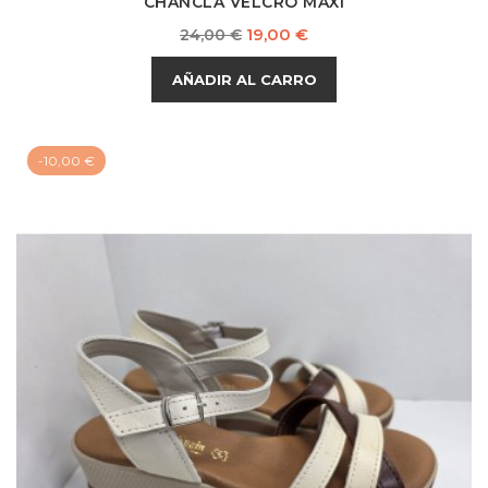
CHANCLA VELCRO MAXI
Precio
Precio
19,00 €
24,00 €
base
AÑADIR AL CARRO
-10,00 €