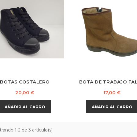
Blanco
Negro
Marrón
Oscuro
BOTAS COSTALERO
BOTA DE TRABAJO FA
Precio
Precio
20,00 €
17,00 €
AÑADIR AL CARRO
AÑADIR AL CARRO
rando 1-3 de 3 artículo(s)