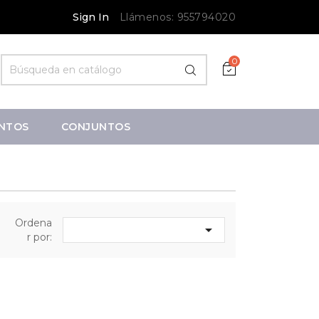
Sign In
Llámenos:
955794020
0
NTOS
CONJUNTOS
Ordena

r por: