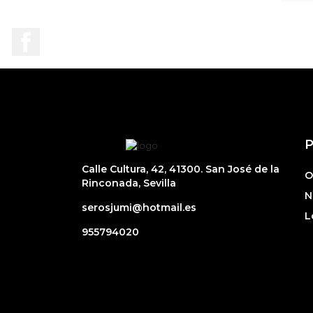
Facebook
Calle Cultura, 42, 41300. San José de la
O
Rinconada, Sevilla
N
serosjumi@hotmail.es
L
955794020