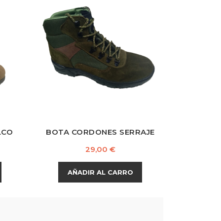
Verde
Oscuro
LCO
BOTA CORDONES SERRAJE
Precio
29,00 €
AÑADIR AL CARRO