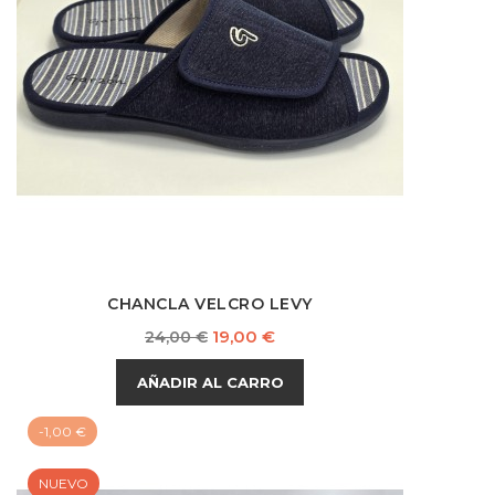
CHANCLA VELCRO LEVY
Precio
Precio
19,00 €
24,00 €
base
AÑADIR AL CARRO
-1,00 €
NUEVO