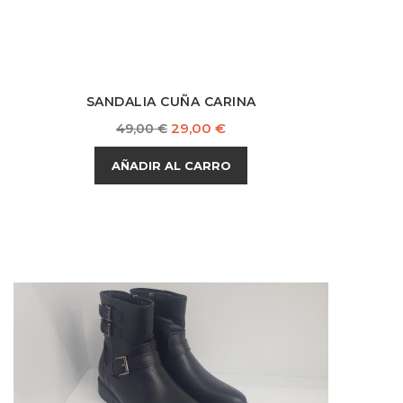
SANDALIA CUÑA CARINA
Precio
Precio
29,00 €
49,00 €
base
AÑADIR AL CARRO