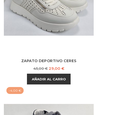
ZAPATO DEPORTIVO CERES
Precio
Precio
29,00 €
45,00 €
base
AÑADIR AL CARRO
-4,00 €