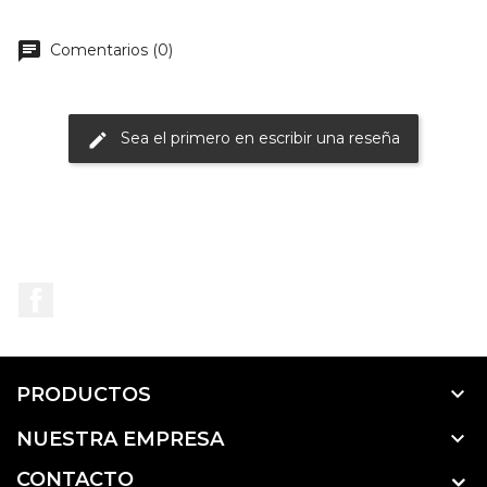
chat
Comentarios (0)
Sea el primero en escribir una reseña
edit
Facebook

PRODUCTOS

NUESTRA EMPRESA
CONTACTO