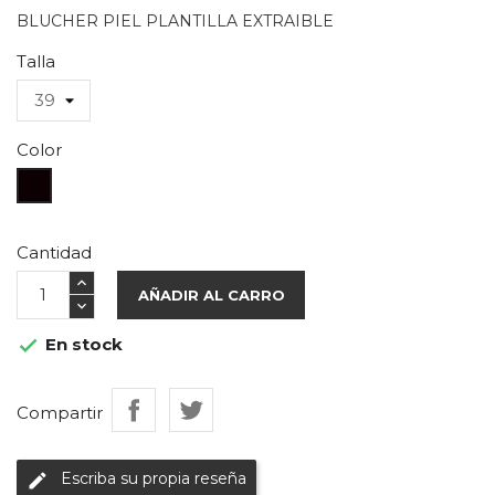
BLUCHER PIEL PLANTILLA EXTRAIBLE
Talla
Color
Negro
Cantidad
AÑADIR AL CARRO
En stock

Compartir
Escriba su propia reseña
edit