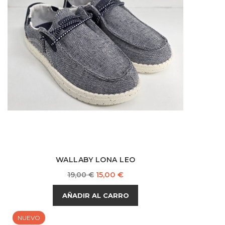
WALLABY LONA LEO
Precio
Precio
15,00 €
19,00 €
base
AÑADIR AL CARRO
NUEVO