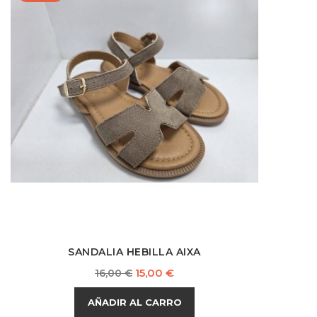
SANDALIA HEBILLA AIXA
Precio
Precio
15,00 €
16,00 €
base
AÑADIR AL CARRO