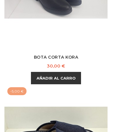
BOTA CORTA KORA
Precio
30,00 €
AÑADIR AL CARRO
-5,00 €