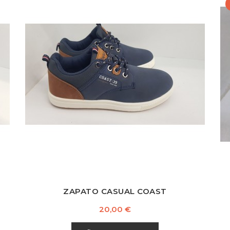
Azul
Camel
Marino
ZAPATO CASUAL COAST
Precio
20,00 €