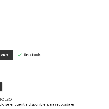
En stock

ARRO
BOLSO
o se encuentra disponible, para recogida en