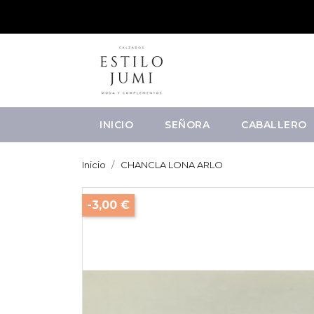
INICIO
SEÑORA
CABALLERO
Inicio
CHANCLA LONA ARLO
-3,00 €