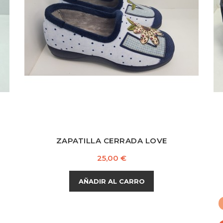
Gris
Azul
Marino
ZAPATILLA CERRADA LOVE
Precio
25,00 €
AÑADIR AL CARRO