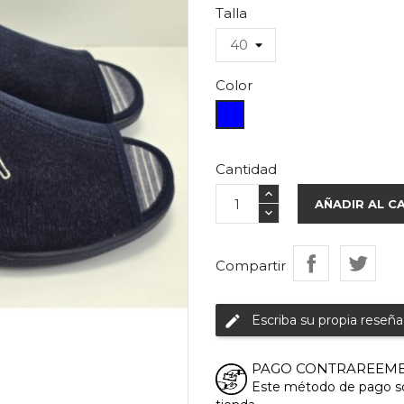
Talla
Color
Azul
Marino
Cantidad
AÑADIR AL C
Compartir
Escriba su propia reseña
edit
PAGO CONTRAREEM
Este método de pago sol