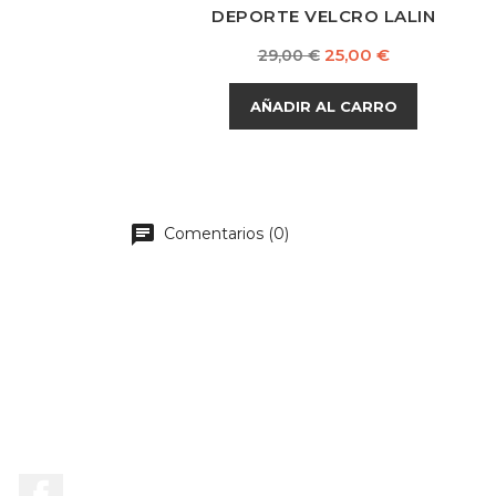
DEPORTE VELCRO LALIN
Precio
Precio
25,00 €
29,00 €
base
AÑADIR AL CARRO
chat
Comentarios (0)
Facebook