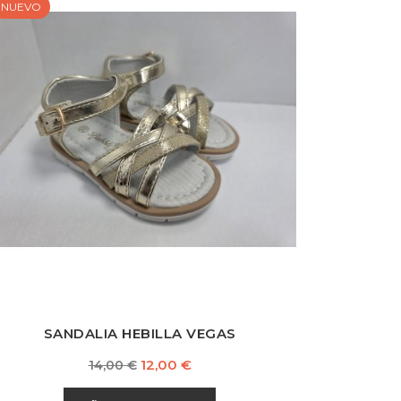
NUEVO
Blanco
Oro
SANDALIA HEBILLA VEGAS
Precio
Precio
12,00 €
14,00 €
base