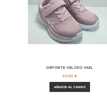
Azul
Rosa
Marino
DEPORTE VELCRO YAEL
Precio
20,00 €
AÑADIR AL CARRO