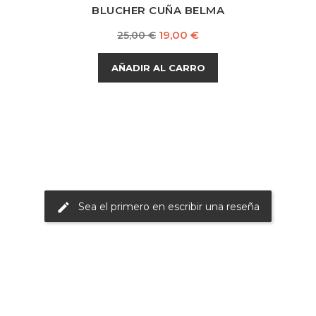
BLUCHER CUÑA BELMA
Precio
Precio
19,00 €
25,00 €
base
AÑADIR AL CARRO
Sea el primero en escribir una reseña
edit