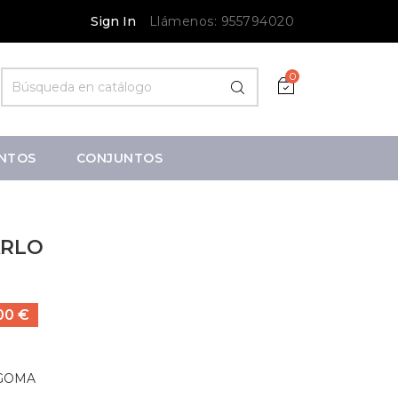
Sign In
Llámenos:
955794020
0
NTOS
CONJUNTOS
ARLO
00 €
 GOMA