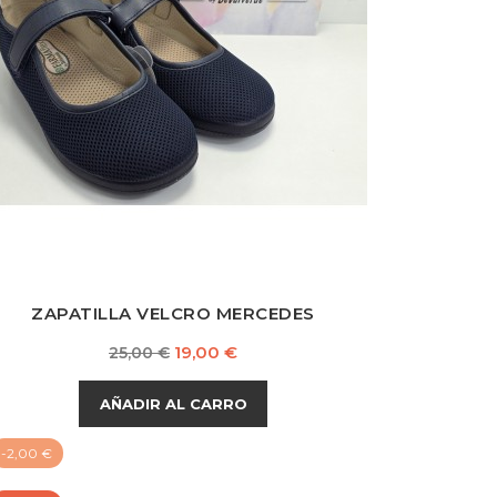
Azul
Arena
Marino
ZAPATILLA VELCRO MERCEDES
Precio
Precio
19,00 €
25,00 €
base
AÑADIR AL CARRO
-2,00 €