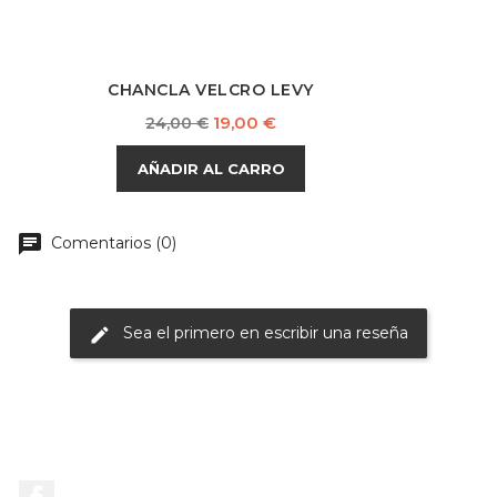
CHANCLA VELCRO LEVY
Precio
Precio
19,00 €
24,00 €
base
AÑADIR AL CARRO
chat
Comentarios (0)
Sea el primero en escribir una reseña
edit
Facebook