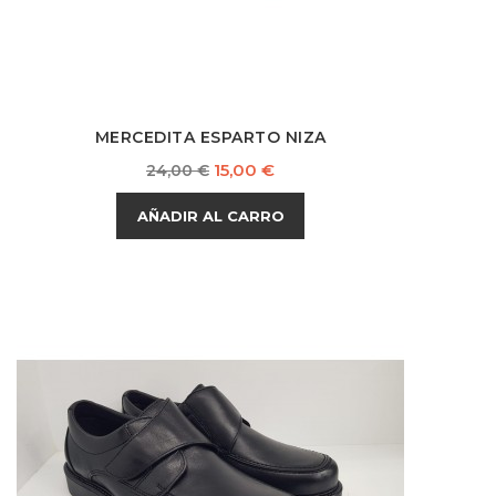
MERCEDITA ESPARTO NIZA
Precio
Precio
15,00 €
24,00 €
base
AÑADIR AL CARRO