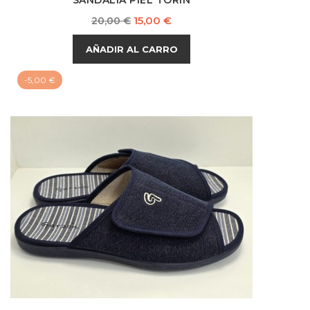
Precio
Precio
15,00 €
20,00 €
base
AÑADIR AL CARRO
-5,00 €