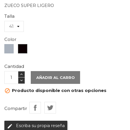
ZUECO SUPER LIGERO
Talla
Color
Gris
Negro
Cantidad
AÑADIR AL CARRO
Producto disponible con otras opciones

Compartir
Escriba su propia reseña
edit