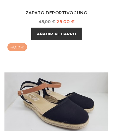
ZAPATO DEPORTIVO JUNO
Precio
Precio
29,00 €
45,00 €
base
AÑADIR AL CARRO
-9,00 €