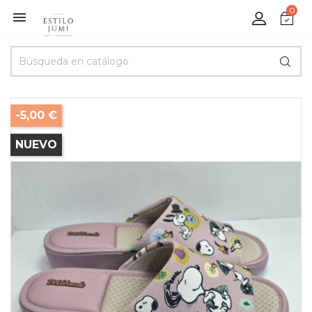
0

-5,00 €
NUEVO