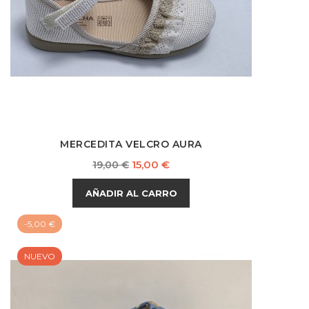
MERCEDITA VELCRO AURA
Precio
Precio
15,00 €
19,00 €
base
AÑADIR AL CARRO
-5,00 €
NUEVO