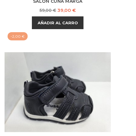
SALÓN CUÑA MARGA
Precio
Precio
39,00 €
59,00 €
base
AÑADIR AL CARRO
-2,00 €