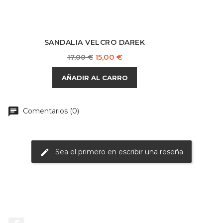
SANDALIA VELCRO DAREK
Precio
Precio
15,00 €
17,00 €
base
AÑADIR AL CARRO
chat
Comentarios (0)
Sea el primero en escribir una reseña
edit
Facebook