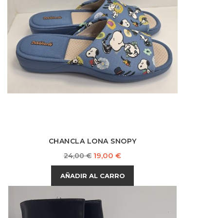
CHANCLA LONA SNOPY
Precio
Precio
19,00 €
24,00 €
base
AÑADIR AL CARRO